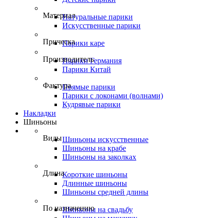
Материал
Натуральные парики
Искусственные парики
Прическа
Парики каре
Производитель
Парики Германия
Парики Китай
Фактура
Прямые парики
Парики с локонами (волнами)
Кудрявые парики
Накладки
Шиньоны
Виды
Шиньоны искусственные
Шиньоны на крабе
Шиньоны на заколках
Длина
Короткие шиньоны
Длинные шиньоны
Шиньоны средней длины
По назначению
Шиньоны на свадьбу