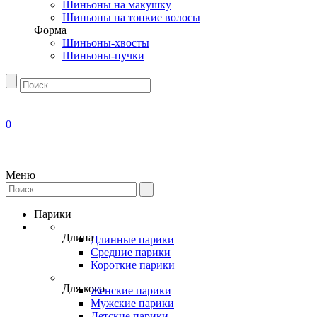
Шиньоны на макушку
Шиньоны на тонкие волосы
Форма
Шиньоны-хвосты
Шиньоны-пучки
0
Меню
Парики
Длина
Длинные парики
Средние парики
Короткие парики
Для кого
Женские парики
Мужские парики
Детские парики