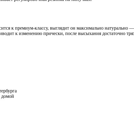
ится к премиум-классу, выглядит он максимально натурально —
иводит к изменению прически, после высыхания достаточно трях
тербурга
м домой