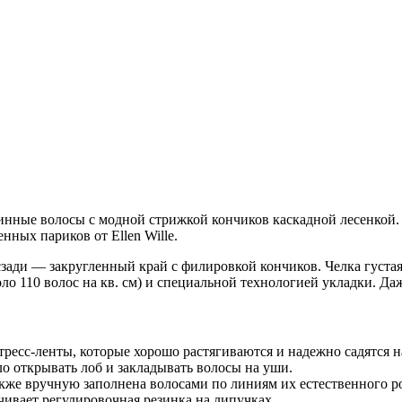
е волосы с модной стрижкой кончиков каскадной лесенкой. О
ных париков от Ellen Wille.
сзади — закругленный край с филировкой кончиков. Челка густа
ло 110 волос на кв. см) и специальной технологией укладки. Да
тресс-ленты, которые хорошо растягиваются и надежно садятся
о открывать лоб и закладывать волосы на уши.
же вручную заполнена волосами по линиям их естественного ро
ивает регулировочная резинка на липучках.