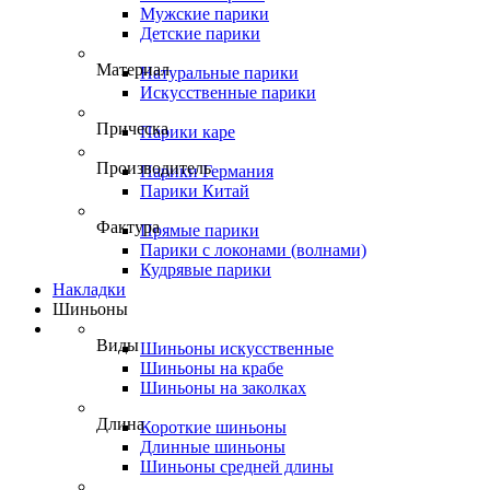
Мужские парики
Детские парики
Материал
Натуральные парики
Искусственные парики
Прическа
Парики каре
Производитель
Парики Германия
Парики Китай
Фактура
Прямые парики
Парики с локонами (волнами)
Кудрявые парики
Накладки
Шиньоны
Виды
Шиньоны искусственные
Шиньоны на крабе
Шиньоны на заколках
Длина
Короткие шиньоны
Длинные шиньоны
Шиньоны средней длины