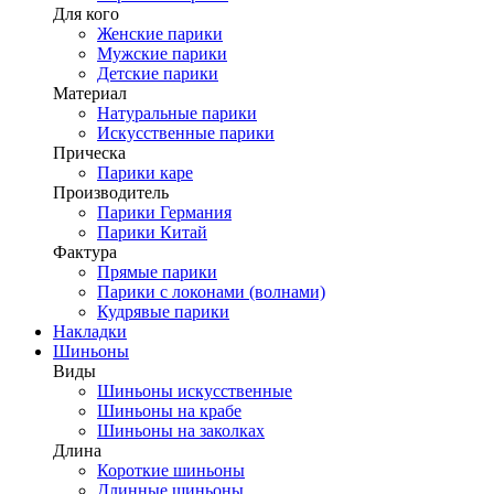
Для кого
Женские парики
Мужские парики
Детские парики
Материал
Натуральные парики
Искусственные парики
Прическа
Парики каре
Производитель
Парики Германия
Парики Китай
Фактура
Прямые парики
Парики с локонами (волнами)
Кудрявые парики
Накладки
Шиньоны
Виды
Шиньоны искусственные
Шиньоны на крабе
Шиньоны на заколках
Длина
Короткие шиньоны
Длинные шиньоны