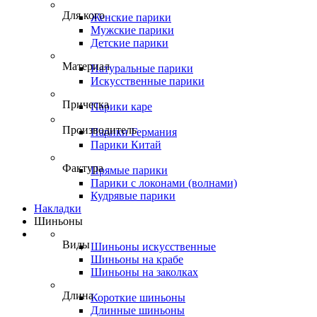
Для кого
Женские парики
Мужские парики
Детские парики
Материал
Натуральные парики
Искусственные парики
Прическа
Парики каре
Производитель
Парики Германия
Парики Китай
Фактура
Прямые парики
Парики с локонами (волнами)
Кудрявые парики
Накладки
Шиньоны
Виды
Шиньоны искусственные
Шиньоны на крабе
Шиньоны на заколках
Длина
Короткие шиньоны
Длинные шиньоны