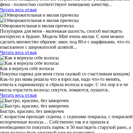
фена - полностью соответствуют немецкому качеству...
Читать весь отзыв
Обворожительная и милая прическа
Полупарик для меня - маленькая шалость, способ выглядеть
интересно в будние. Модель Mint очень милая. С ним можно
сделать множество образов: закос под 80-е с шарфиками, что-то
изысканное с широкополой шляпой...
Читать весь отзыв
Как я вернула себе волосы
Покупка парика для меня стала сказкой со счастливым концом)
Как-то раз мама решила что я взрослая, надо что-то менять,
отвела к парикмахеру и сбрила волосы в каре. С тех пор я и не
могла отрастить волосы: секутся, ломаются, пушатся..
Читать весь отзыв
Быстро, красиво, без заморочек
С возрастом приходят седины, с сединами покраска, с покраской
испорченные волосы… Собственно так я и пришла к
необходимости покупать парик: в 50 выглядеть старухой рано, а
свои волосы быть красивой уже не позволяют...