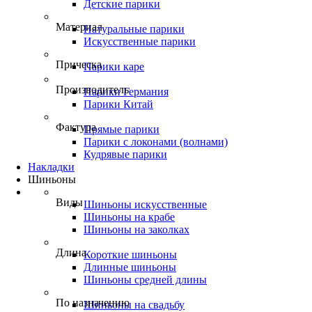
Детские парики
Материал
Натуральные парики
Искусственные парики
Прическа
Парики каре
Производитель
Парики Германия
Парики Китай
Фактура
Прямые парики
Парики с локонами (волнами)
Кудрявые парики
Накладки
Шиньоны
Виды
Шиньоны искусственные
Шиньоны на крабе
Шиньоны на заколках
Длина
Короткие шиньоны
Длинные шиньоны
Шиньоны средней длины
По назначению
Шиньоны на свадьбу