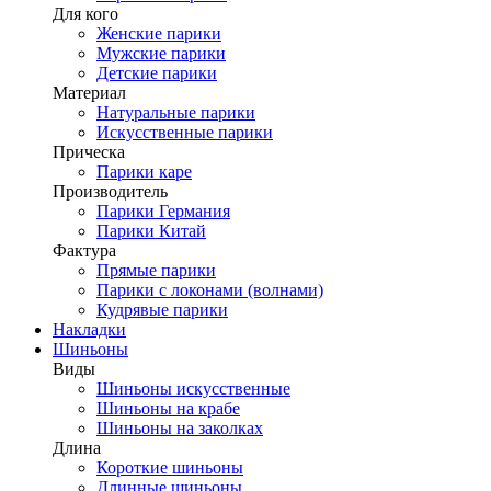
Для кого
Женские парики
Мужские парики
Детские парики
Материал
Натуральные парики
Искусственные парики
Прическа
Парики каре
Производитель
Парики Германия
Парики Китай
Фактура
Прямые парики
Парики с локонами (волнами)
Кудрявые парики
Накладки
Шиньоны
Виды
Шиньоны искусственные
Шиньоны на крабе
Шиньоны на заколках
Длина
Короткие шиньоны
Длинные шиньоны