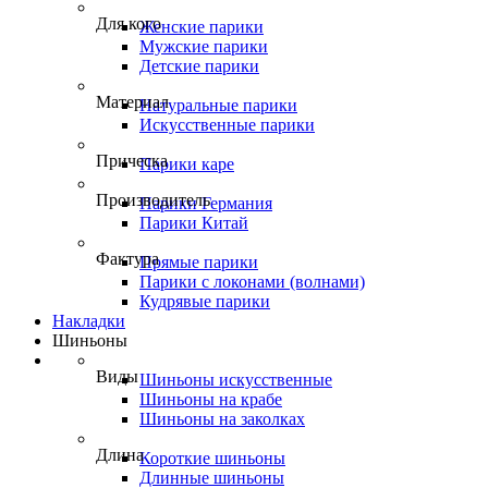
Для кого
Женские парики
Мужские парики
Детские парики
Материал
Натуральные парики
Искусственные парики
Прическа
Парики каре
Производитель
Парики Германия
Парики Китай
Фактура
Прямые парики
Парики с локонами (волнами)
Кудрявые парики
Накладки
Шиньоны
Виды
Шиньоны искусственные
Шиньоны на крабе
Шиньоны на заколках
Длина
Короткие шиньоны
Длинные шиньоны