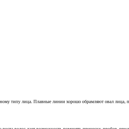
дному типу лица. Плавные линии хорошо обрамляют овал лица, по
роста волос дает возможность поменять прическу, пробор, прид