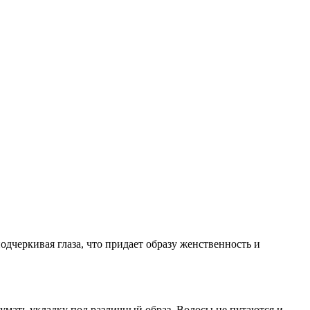
дчеркивая глаза, что придает образу женственность и
умать укладку под различный образ. Волосы не путаются и