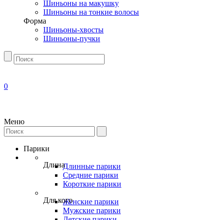
Шиньоны на макушку
Шиньоны на тонкие волосы
Форма
Шиньоны-хвосты
Шиньоны-пучки
0
Меню
Парики
Длина
Длинные парики
Средние парики
Короткие парики
Для кого
Женские парики
Мужские парики
Детские парики