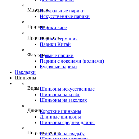
Материал
Натуральные парики
Искусственные парики
Прическа
Парики каре
Производитель
Парики Германия
Парики Китай
Фактура
Прямые парики
Парики с локонами (волнами)
Кудрявые парики
Накладки
Шиньоны
Виды
Шиньоны искусственные
Шиньоны на крабе
Шиньоны на заколках
Длина
Короткие шиньоны
Длинные шиньоны
Шиньоны средней длины
По назначению
Шиньоны на свадьбу