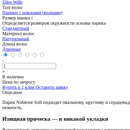
Ellen Wille
Тип волос
Парики с локонами (волнами)
Размер шапки
i
Определяется размером окружности основы парика
Стандартный
Материал волос
Натуральный
Длина волос
Длинные
-
+
В наличии
Цена по запросу
Купить в 1 клик
Оставить заявку
Описание
Парик Noblesse Soft подходит овальному, круглому и сердцеви
нежность.
Изящная прическа — и никакой укладки
Верхняя часть шапочки с имитацией кожи головы и природного 